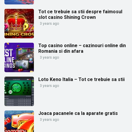
Tot ce trebuie sa stii despre faimosul
slot casino Shining Crown
3 years ago
Top casino online – cazinouri online din
Romania si din afara
3 years ago
Loto Keno Italia – Tot ce trebuie sa stii
3 years ago
Joaca pacanele ca la aparate gratis
3 years ago